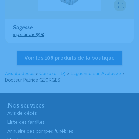
Visuel
taille M
Sagesse
à partir de
59€
Voir les 106 produits de la boutique
Avis de décès
>
Corrèze - 19
>
Laguenne-sur-Avalouze
>
Docteur Patrice GEORGES
Nos services
Avis de décès
Liste des familles
Annuaire des pompes funèbres