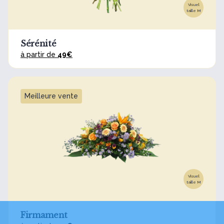
Visuel
taille M
Sérénité
à partir de
49€
Meilleure vente
Visuel
taille M
Firmament