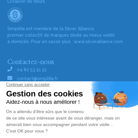
Livraison de fleurs
Simplifia est membre de la Silver Alliance,
premier collectif de marques dédié au mieux vieillir
à domicile. Pour en savoir plus :
www.silveralliance.com
Contactez-nous
04 82 53 51 51
contact@simplifia.fr
Réseaux sociaux
Liens utiles
Publier un avis de décès