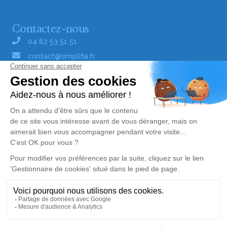
Contactez-nous
04 82 53 51 51
contact@simplifia.fr
Réseaux sociaux
Liens utiles
Publier un avis de décès
Signaler un abus/une erreur
Gestionnaire de cookies
Consultez nos offres d'emploi
Politique de traitement des données
© Simplifia - Tous droits réservés -
CGV
-
CGU
-