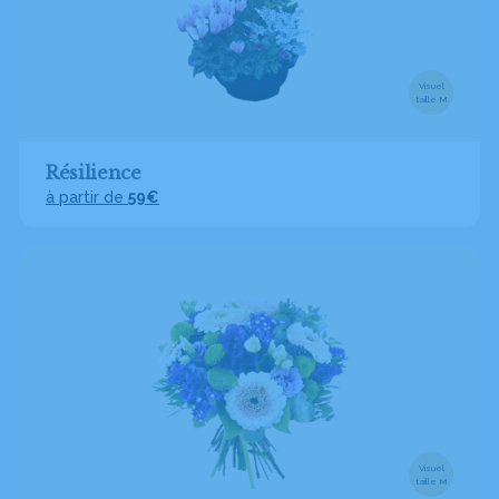
Visuel
taille M
Résilience
à partir de
59€
Visuel
taille M