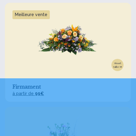
Meilleure vente
Visuel
taille M
Firmament
à partir de
99€