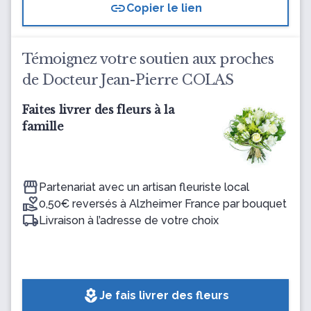
link
Copier le lien
Témoignez votre soutien aux proches
de Docteur Jean-Pierre COLAS
Faites livrer des fleurs à la
famille
Partenariat avec un artisan fleuriste local
0,50€ reversés à Alzheimer France par bouquet
Livraison à l’adresse de votre choix
local_florist
Je fais livrer des fleurs