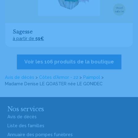
Visuel
taille M
Sagesse
à partir de
59€
Voir les 106 produits de la boutique
Avis de décès
>
Côtes d'Armor - 22
>
Paimpol
>
Madame Denise LE GOASTER
née LE GONIDEC
Nos services
Avis de décès
Liste des familles
Annuaire des pompes funèbres