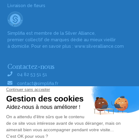
Livraison de fleurs
Simplifia est membre de la Silver Alliance,
premier collectif de marques dédié au mieux vieillir
à domicile. Pour en savoir plus :
www.silveralliance.com
Contactez-nous
04 82 53 51 51
contact@simplifia.fr
Réseaux sociaux
Liens utiles
Publier un avis de décès