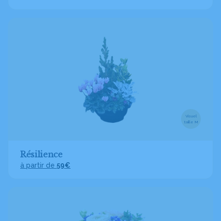
Visuel
taille M
Résilience
à partir de
59€