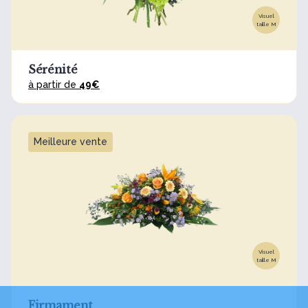
Visuel
taille M
Sérénité
à partir de
49€
Meilleure vente
Visuel
taille M
Firmament