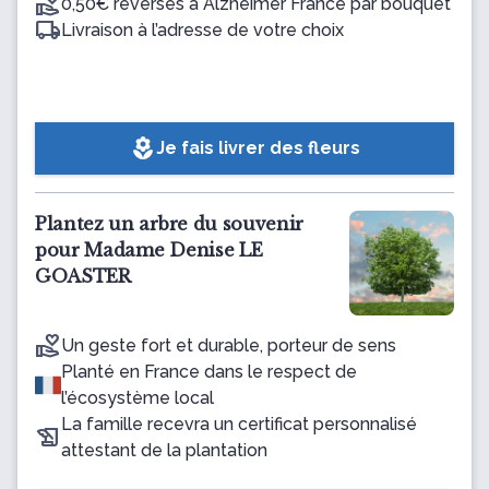
0,50€ reversés à Alzheimer France par bouquet
Livraison à l’adresse de votre choix
local_florist
Je fais livrer des fleurs
Plantez un arbre du souvenir
pour Madame Denise LE
GOASTER
Un geste fort et durable, porteur de sens
Planté en France dans le respect de
l’écosystème local
La famille recevra un certificat personnalisé
attestant de la plantation