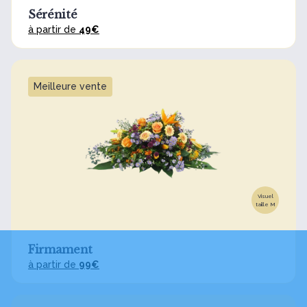
Sérénité
à partir de
49€
Meilleure vente
Visuel
taille M
Firmament
à partir de
99€