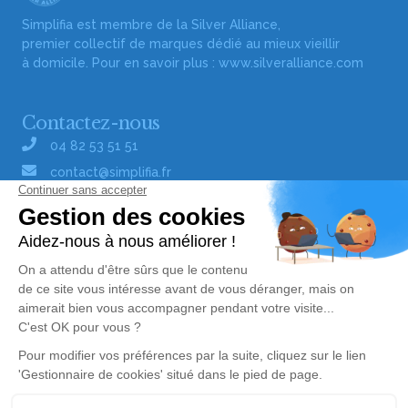
Simplifia est membre de la Silver Alliance,
premier collectif de marques dédié au mieux vieillir
à domicile. Pour en savoir plus :
www.silveralliance.com
Contactez-nous
04 82 53 51 51
contact@simplifia.fr
Réseaux sociaux
Liens utiles
Publier un avis de décès
Signaler un abus/une erreur
Gestionnaire de cookies