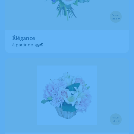
Visuel
taille M
Élégance
à partir de
49€
Visuel
taille M