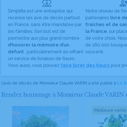
diversity_1
Simplifia est une entreprise qui
Notre réseau de fle
recense les avis de décès partout
partenaires
livre d
en France, sans être mandatée par
fraîches et de sa
les familles. Son but est de
la France
, sur plac
permettre aux plus grand nombre
de votre choix. Nou
d’honorer la mémoire d’un
de 160 000 bouquet
défunt
, particulièrement en offrant
souvenir.
un service de livraison de fleurs.
Vous aussi, vous pouvez
faire livrer des fleurs
pour pr
L’avis de décès de Monsieur Claude VARIN a été publié à
Le Br
Rendez hommage à Monsieur Claude VARIN en fa
Meilleure vente