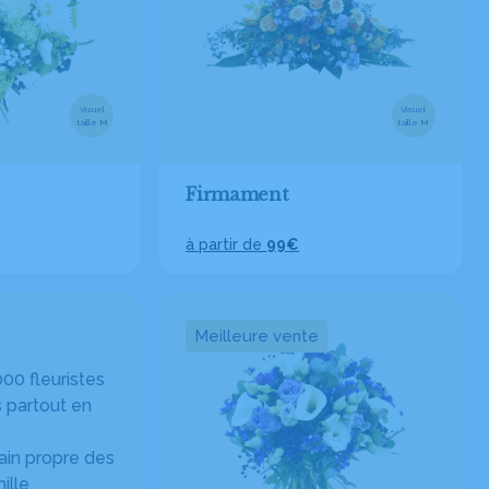
Visuel
Visuel
taille M
taille M
Firmament
à partir de
99€
Meilleure vente
00 fleuristes
 partout en
in propre des
ille