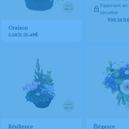
Paiement en 
Visuel
taille M
sécurisé
Voir la b
Oraison
à partir de
49€
Visuel
taille M
Résilience
Élégance