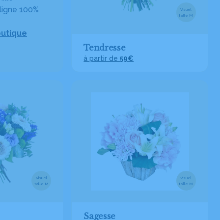
ligne 100%
Visuel
taille M
outique
Tendresse
à partir de
59€
Visuel
Visuel
taille M
taille M
Sagesse