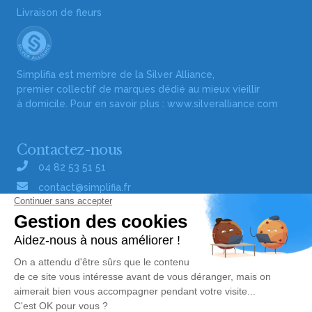
Livraison de fleurs
Simplifia est membre de la Silver Alliance,
premier collectif de marques dédié au mieux vieillir
à domicile. Pour en savoir plus :
www.silveralliance.com
Contactez-nous
04 82 53 51 51
contact@simplifia.fr
Réseaux sociaux
Liens utiles
Publier un avis de décès