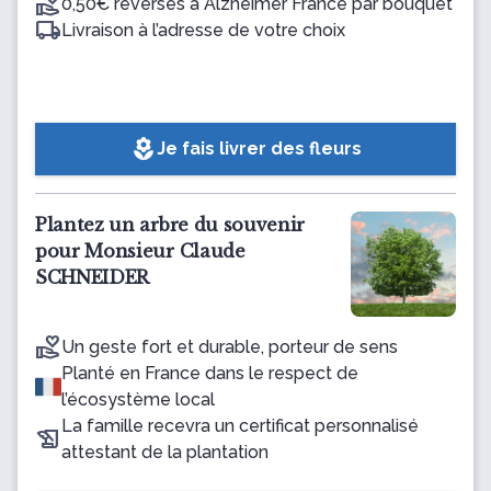
0,50€ reversés à Alzheimer France par bouquet
Livraison à l’adresse de votre choix
local_florist
Je fais livrer des fleurs
Plantez un arbre du souvenir
pour Monsieur Claude
SCHNEIDER
Un geste fort et durable, porteur de sens
Planté en France dans le respect de
l’écosystème local
La famille recevra un certificat personnalisé
attestant de la plantation