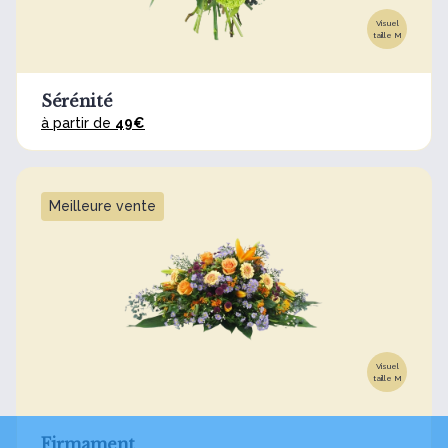
Visuel
taille M
Sérénité
à partir de
49€
Meilleure vente
Visuel
taille M
Firmament