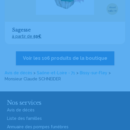
Visuel
taille M
Sagesse
à partir de
59€
Voir les 106 produits de la boutique
Avis de décès
>
Saône-et-Loire - 71
>
Bissy-sur-Fley
>
Monsieur Claude SCHNEIDER
Nos services
Avis de décès
Liste des familles
Annuaire des pompes funèbres