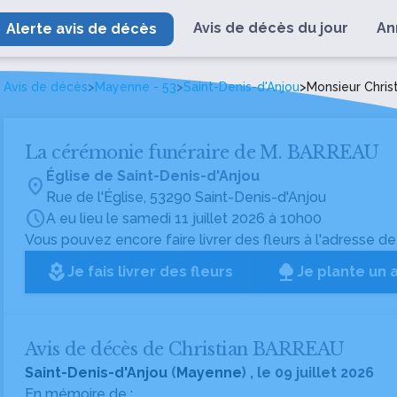
Avis de décès du jour
An
Alerte avis de décès
Avis de décès
>
Mayenne - 53
>
Saint-Denis-d'Anjou
>
Monsieur Chri
La cérémonie funéraire de M. BARREAU
Église de Saint-Denis-d'Anjou
location_on
Rue de l'Église, 53290 Saint-Denis-d'Anjou
schedule
A eu lieu le samedi 11 juillet 2026 à 10h00
Vous pouvez encore faire livrer des fleurs à l'adresse de
local_florist
Je fais livrer des fleurs
Je plante un 
Avis de décès de Christian BARREAU
Saint-Denis-d'Anjou
(
Mayenne
) , le 09 juillet 2026
En mémoire de :