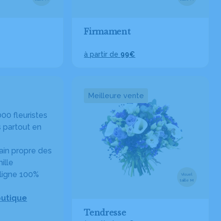
Firmament
à partir de
99€
Meilleure vente
00 fleuristes
 partout en
in propre des
ille
ligne 100%
Visuel
taille M
outique
Tendresse