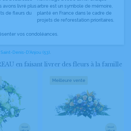
s avons livré plus
arbre est un symbole de mémoire,
s de fleurs du
planté en France dans le cadre de
projets de reforestation prioritaires.
ésenter vos condoléances.
à
Saint-Denis-D'Anjou (53)
.
 en faisant livrer des fleurs à la famille
Meilleure vente
Visuel
Visuel
taille M
taille M