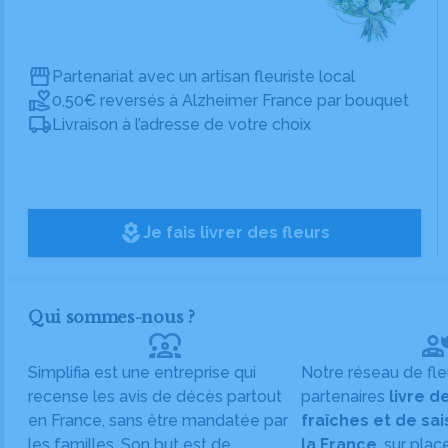
Partenariat avec un artisan fleuriste local
0,50€ reversés à Alzheimer France par bouquet
Livraison à l’adresse de votre choix
local_florist
Je fais livrer des fleurs
Qui sommes-nous ?
diversity_1
Simplifia est une entreprise qui
Notre réseau de fle
recense les avis de décès partout
partenaires
livre d
en France, sans être mandatée par
fraîches et de sa
les familles. Son but est de
la France
, sur plac