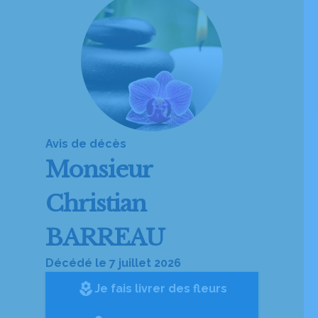
Avis de décès
Monsieur
Christian
BARREAU
Décédé le 7 juillet 2026
local_florist
Je fais livrer des fleurs