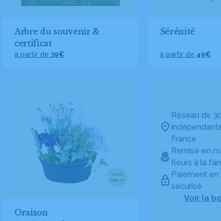
Arbre du souvenir &
Sérénité
certificat
à partir de
39€
à partir de
49€
Réseau de 30
indépendants
France
Remise en ma
fleurs à la fam
Paiement en 
Visuel
taille M
sécurisé
Voir la b
Oraison