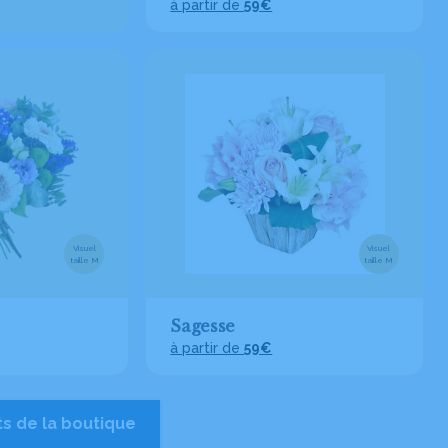
à partir de
59€
Visuel
Visuel
taille M
taille M
Sagesse
à partir de
59€
ts de la boutique