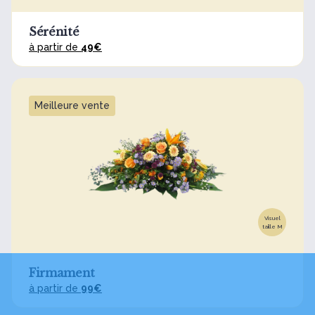
Sérénité
à partir de
49€
Meilleure vente
Visuel
taille M
Firmament
à partir de
99€