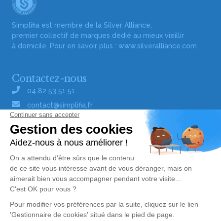
Simplifia est membre de la Silver Alliance,
premier collectif de marques dédié au mieux vieillir
à domicile. Pour en savoir plus :
www.silveralliance.com
Contactez-nous
04 82 53 51 51
contact@simplifia.fr
Réseaux sociaux
Liens utiles
Publier un avis de décès
Signaler un abus/une erreur
Gestionnaire de cookies