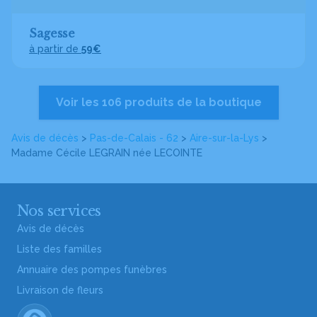
Sagesse
à partir de
59€
Voir les 106 produits de la boutique
Avis de décès
>
Pas-de-Calais - 62
>
Aire-sur-la-Lys
>
Madame Cécile LEGRAIN
née LECOINTE
Nos services
Avis de décès
Liste des familles
Annuaire des pompes funèbres
Livraison de fleurs