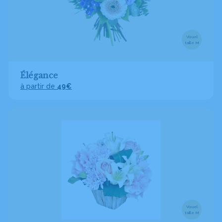
Visuel
taille M
Élégance
à partir de
49€
Visuel
taille M