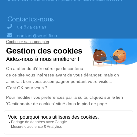
Contactez-nous
04 82 53 51 51
contact@simplifia.fr
Réseaux sociaux
Liens utiles
Publier un avis de décès
Signaler un abus/une erreur
Gestionnaire de cookies
Consultez nos offres d'emploi
Politique de traitement des données
© Simplifia - Tous droits réservés -
CGV
-
CGU
-