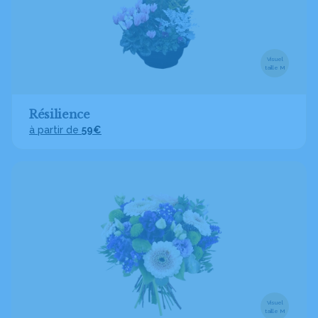
Visuel
taille M
Résilience
à partir de
59€
Visuel
taille M