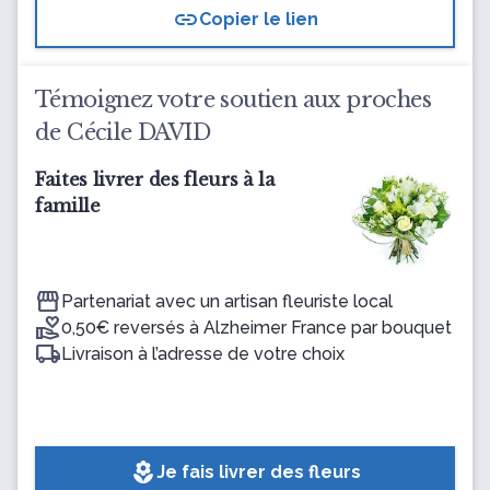
link
Copier le lien
Témoignez votre soutien aux proches
de Cécile DAVID
Faites livrer des fleurs à la
famille
Partenariat avec un artisan fleuriste local
0,50€ reversés à Alzheimer France par bouquet
Livraison à l’adresse de votre choix
local_florist
Je fais livrer des fleurs