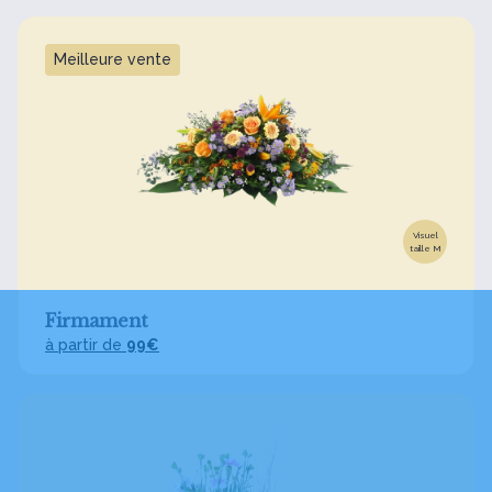
Meilleure vente
Visuel
taille M
Firmament
à partir de
99€