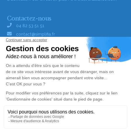
Contactez-nous
04 82 53 51 51
contact@simplifia.fr
Réseaux sociaux
Liens utiles
Publier un avis de décès
Signaler un abus/une erreur
Gestionnaire de cookies
Consultez nos offres d'emploi
Politique de traitement des données
© Simplifia - Tous droits réservés -
CGV
-
CGU
-