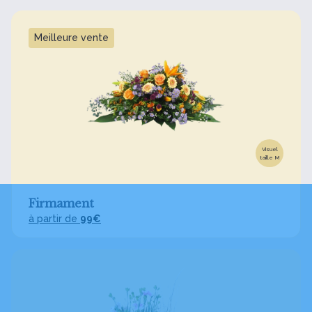
Meilleure vente
Visuel
taille M
Firmament
à partir de
99€