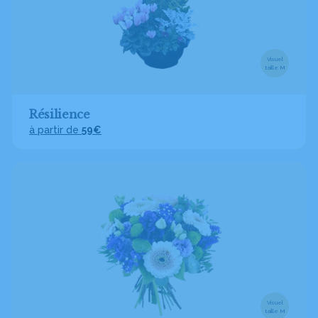
Visuel
taille M
Résilience
à partir de
59€
Visuel
taille M