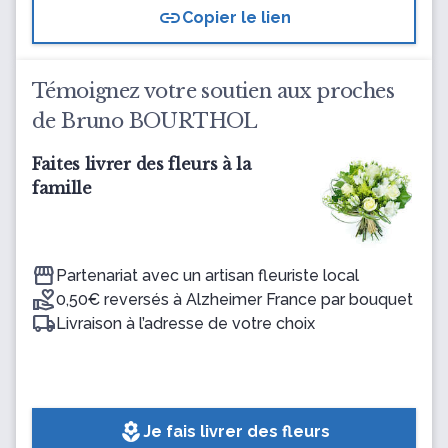
link
Copier le lien
Témoignez votre soutien aux proches
de Bruno BOURTHOL
Faites livrer des fleurs à la
famille
Partenariat avec un artisan fleuriste local
0,50€ reversés à Alzheimer France par bouquet
Livraison à l’adresse de votre choix
local_florist
Je fais livrer des fleurs