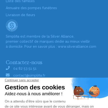
Liste des familles
Annuaire des pompes funèbres
Livraison de fleurs
Simplifia est membre de la Silver Alliance,
premier collectif de marques dédié au mieux vieillir
à domicile. Pour en savoir plus :
www.silveralliance.com
Contactez-nous
04 82 53 51 51
contact@simplifia.fr
Réseaux sociaux