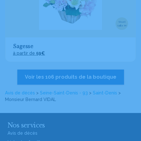
Visuel
taille M
Sagesse
à partir de
59€
Voir les 106 produits de la boutique
Avis de décès
>
Seine-Saint-Denis - 93
>
Saint-Denis
>
Monsieur Bernard VIDAL
Nos services
Avis de décès