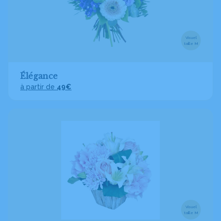
Visuel
taille M
Élégance
à partir de
49€
Visuel
taille M