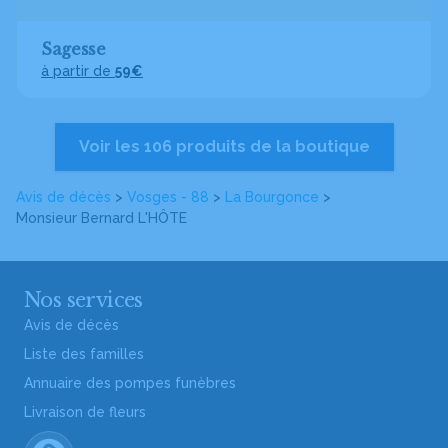
Sagesse
à partir de
59€
Voir les 106 produits de la boutique
Avis de décès
>
Vosges - 88
>
La Bourgonce
>
Monsieur Bernard L'HÔTE
Nos services
Avis de décès
Liste des familles
Annuaire des pompes funèbres
Livraison de fleurs