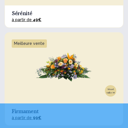
Sérénité
à partir de
49€
Meilleure vente
Visuel
taille M
Firmament
à partir de
99€