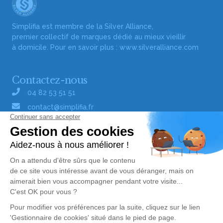
Simplifia est membre de la Silver Alliance,
premier collectif de marques dédié au mieux vieillir
à domicile. Pour en savoir plus :
www.silveralliance.com
Contactez-nous
04 82 53 51 51
contact@simplifia.fr
Réseaux sociaux
Liens utiles
Publier un avis de décès
Signaler un abus/une erreur