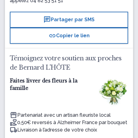
appelez
04 82 53 51 51
chat
Partager par SMS
link
Copier le lien
Témoignez votre soutien aux proches
de Bernard L'HÔTE
Faites livrer des fleurs à la
famille
Partenariat avec un artisan fleuriste local
0,50€ reversés à Alzheimer France par bouquet
Livraison à l’adresse de votre choix