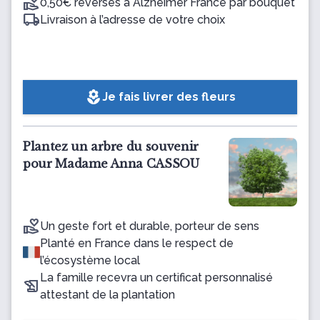
0,50€ reversés à Alzheimer France par bouquet
Livraison à l’adresse de votre choix
local_florist
Je fais livrer des fleurs
Plantez un arbre du souvenir
pour Madame Anna CASSOU
Un geste fort et durable, porteur de sens
Planté en France dans le respect de
l’écosystème local
La famille recevra un certificat personnalisé
attestant de la plantation