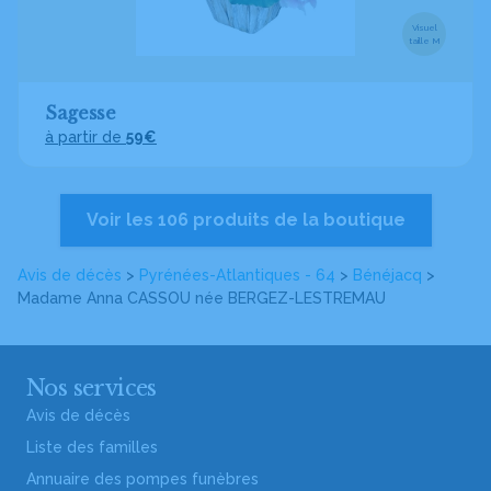
Visuel
taille M
Sagesse
à partir de
59€
Voir les 106 produits de la boutique
Avis de décès
>
Pyrénées-Atlantiques - 64
>
Bénéjacq
>
Madame Anna CASSOU
née BERGEZ-LESTREMAU
Nos services
Avis de décès
Liste des familles
Annuaire des pompes funèbres