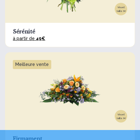
Visuel
taille M
Sérénité
à partir de
49€
Meilleure vente
Visuel
taille M
Firmament