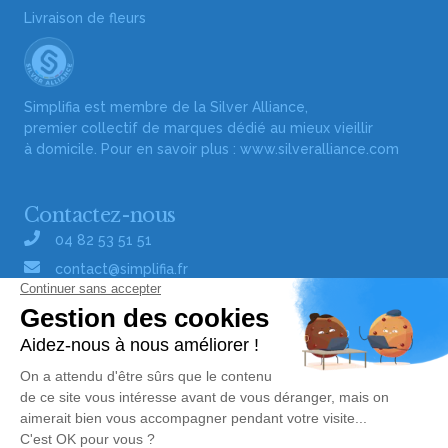
Livraison de fleurs
Simplifia est membre de la Silver Alliance,
premier collectif de marques dédié au mieux vieillir
à domicile. Pour en savoir plus :
www.silveralliance.com
Contactez-nous
04 82 53 51 51
contact@simplifia.fr
Réseaux sociaux
Liens utiles
Publier un avis de décès