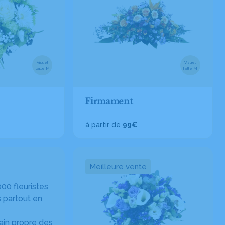
Visuel
Visuel
taille M
taille M
Firmament
à partir de
99€
Meilleure vente
00 fleuristes
 partout en
in propre des