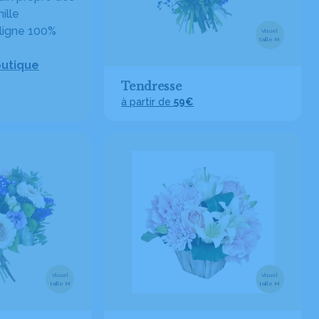
ille
ligne 100%
Visuel
taille M
outique
Tendresse
à partir de
59€
Visuel
Visuel
taille M
taille M