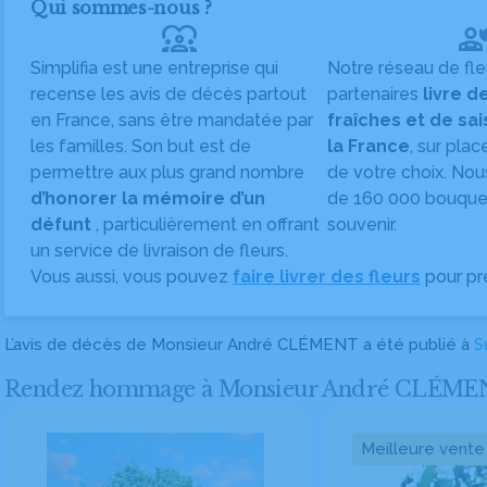
Qui sommes-nous ?
diversity_1
Simplifia est une entreprise qui
Notre réseau de fle
recense les avis de décès partout
partenaires
livre d
en France, sans être mandatée par
fraîches et de sa
les familles. Son but est de
la France
, sur plac
permettre aux plus grand nombre
de votre choix. Nou
d’honorer la mémoire d’un
de 160 000 bouquet
défunt
, particulièrement en offrant
souvenir.
un service de livraison de fleurs.
Vous aussi, vous pouvez
faire livrer des fleurs
pour pr
L’avis de décès de Monsieur André CLÉMENT a été publié à
S
Rendez hommage à Monsieur André CLÉMENT en
Meilleure vente