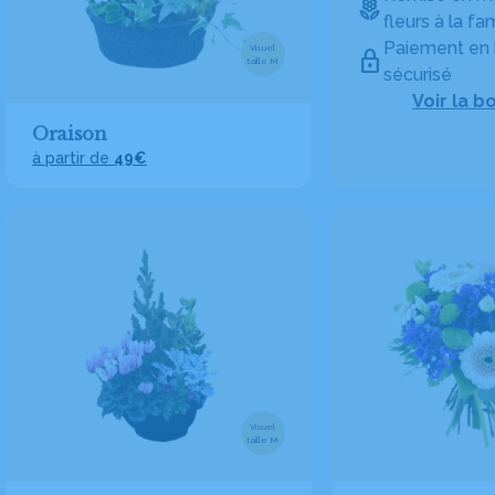
fleurs à la fam
Paiement en 
Visuel
taille M
sécurisé
Voir la b
Oraison
à partir de
49€
Visuel
taille M