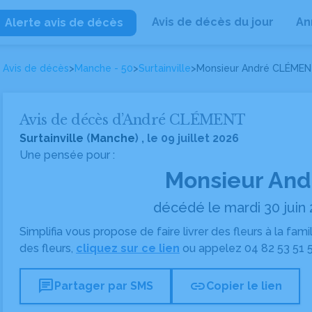
Avis de décès du jour
An
Alerte avis de décès
Avis de décès
>
Manche - 50
>
Surtainville
>
Monsieur André CLÉME
Avis de décès d’André CLÉMENT
Surtainville
(
Manche
) , le 09 juillet 2026
Une pensée pour :
Monsieur An
décédé le mardi 30 juin 
Simplifia vous propose de faire livrer des fleurs à la fam
des fleurs,
cliquez sur ce lien
ou appelez
04 82 53 51 
chat
link
Partager par SMS
Copier le lien