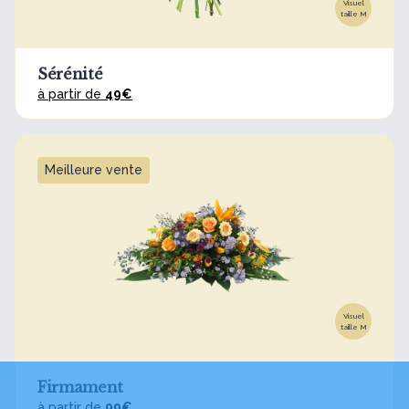
Visuel
taille M
Sérénité
à partir de
49€
Meilleure vente
Visuel
taille M
Firmament
à partir de
99€