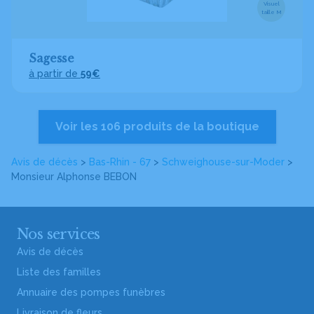
Visuel
taille M
Sagesse
à partir de
59€
Voir les 106 produits de la boutique
Avis de décès
>
Bas-Rhin - 67
>
Schweighouse-sur-Moder
>
Monsieur Alphonse BEBON
Nos services
Avis de décès
Liste des familles
Annuaire des pompes funèbres
Livraison de fleurs