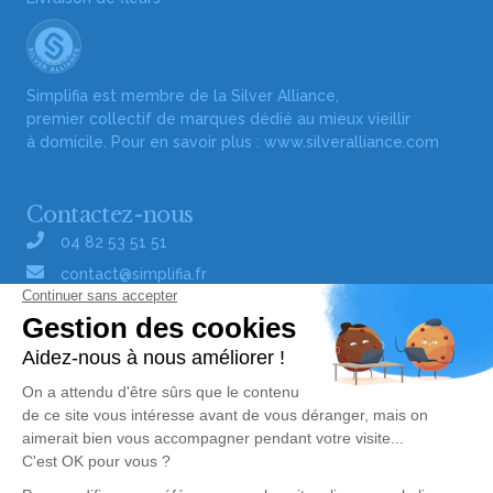
Simplifia est membre de la Silver Alliance,
premier collectif de marques dédié au mieux vieillir
à domicile. Pour en savoir plus :
www.silveralliance.com
Contactez-nous
04 82 53 51 51
contact@simplifia.fr
Réseaux sociaux
Liens utiles
Publier un avis de décès