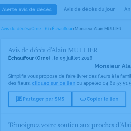
Avis de décès du jour
An
Alerte avis de décès
Avis de décès
>
Orne - 61
>
Échauffour
>
Monsieur Alain MULLIER
Avis de décès d’Alain MULLIER
Échauffour
(
Orne
) , le 09 juillet 2026
Monsieur Al
Simplifia vous propose de faire livrer des fleurs à la fam
des fleurs,
cliquez sur ce lien
ou appelez
04 82 53 51 
chat
link
Partager par SMS
Copier le lien
Témoignez votre soutien aux proches d’A