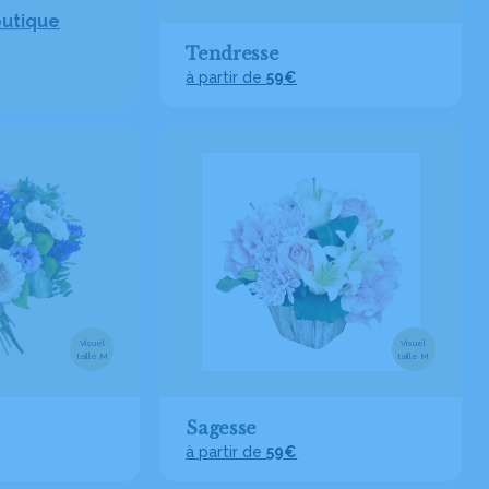
outique
Tendresse
à partir de
59€
Visuel
Visuel
taille M
taille M
Sagesse
à partir de
59€