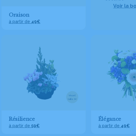
Voir la b
Oraison
à partir de
49€
Visuel
taille M
Résilience
Élégance
à partir de
59€
à partir de
49€