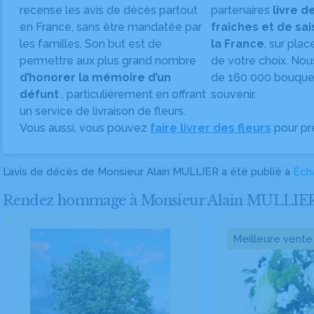
recense les avis de décès partout
partenaires
livre d
en France, sans être mandatée par
fraîches et de sa
les familles. Son but est de
la France
, sur plac
permettre aux plus grand nombre
de votre choix. Nou
d’honorer la mémoire d’un
de 160 000 bouquet
défunt
, particulièrement en offrant
souvenir.
un service de livraison de fleurs.
Vous aussi, vous pouvez
faire livrer des fleurs
pour pr
L’avis de décès de Monsieur Alain MULLIER a été publié à
Écha
Rendez hommage à Monsieur Alain MULLIER en 
Meilleure vente