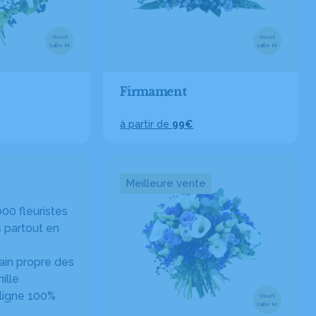
Visuel
Visuel
taille M
taille M
Firmament
à partir de
99€
Meilleure vente
00 fleuristes
 partout en
in propre des
ille
ligne 100%
Visuel
taille M