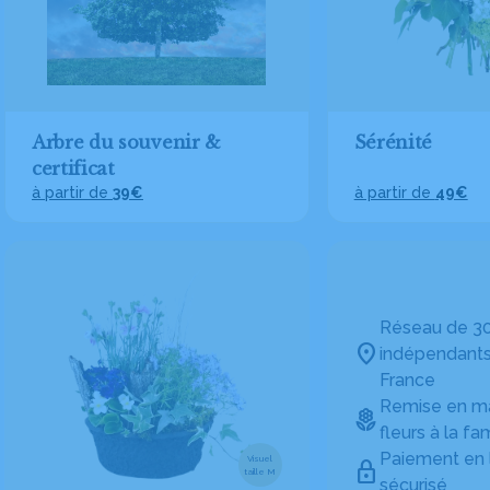
Arbre du souvenir &
Sérénité
certificat
à partir de
39€
à partir de
49€
Réseau de 30
indépendants
France
Remise en ma
fleurs à la fam
Paiement en 
Visuel
taille M
sécurisé