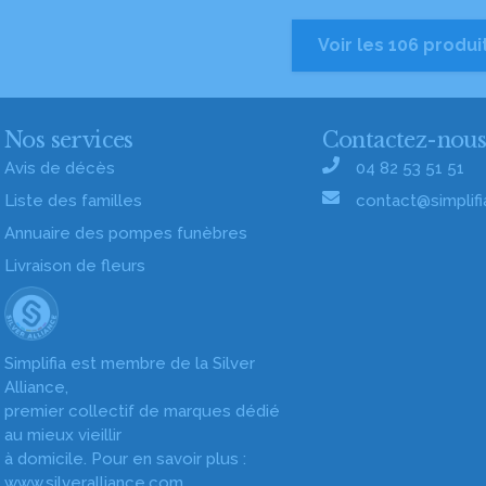
Voir les 106 produi
Nos services
Contactez-nou
Avis de décès
04 82 53 51 51
Liste des familles
contact@simplifia
Annuaire des pompes funèbres
Livraison de fleurs
Simplifia est membre de la Silver
Alliance,
premier collectif de marques dédié
au mieux vieillir
à domicile. Pour en savoir plus :
www.silveralliance.com