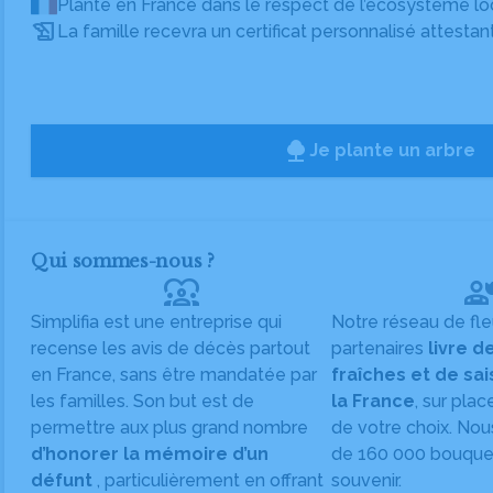
Planté en France dans le respect de l’écosystème lo
La famille recevra un certificat personnalisé attestan
Je plante un arbre
Qui sommes-nous ?
diversity_1
Simplifia est une entreprise qui
Notre réseau de fle
recense les avis de décès partout
partenaires
livre d
en France, sans être mandatée par
fraîches et de sa
les familles. Son but est de
la France
, sur plac
permettre aux plus grand nombre
de votre choix. Nou
d’honorer la mémoire d’un
de 160 000 bouquet
défunt
, particulièrement en offrant
souvenir.