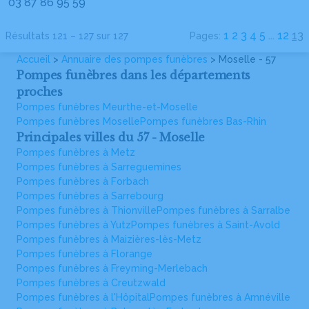
03 87 86 95 59
1
2
3
4
5
...
12
13
Résultats 121 – 127 sur 127
Pages:
Accueil
>
Annuaire des pompes funèbres
> Moselle - 57
Pompes funèbres dans les départements
proches
Pompes funèbres Meurthe-et-Moselle
Pompes funèbres Moselle
Pompes funèbres Bas-Rhin
Principales villes du 57 - Moselle
Pompes funèbres à Metz
Pompes funèbres à Sarreguemines
Pompes funèbres à Forbach
Pompes funèbres à Sarrebourg
Pompes funèbres à Thionville
Pompes funèbres à Sarralbe
Pompes funèbres à Yutz
Pompes funèbres à Saint-Avold
Pompes funèbres à Maizières-lès-Metz
Pompes funèbres à Florange
Pompes funèbres à Freyming-Merlebach
Pompes funèbres à Creutzwald
Pompes funèbres à l'Hôpital
Pompes funèbres à Amnéville