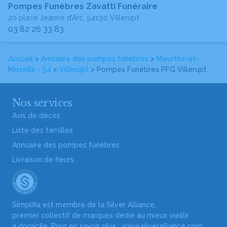
Pompes Funèbres Zavatti Funéraire
20 place Jeanne d’Arc, 54190 Villerupt
03 82 26 33 83
Accueil
>
Annuaire des pompes funèbres
>
Meurthe-et-
Moselle - 54
>
Villerupt
> Pompes Funèbres PFG Villerupt
Nos services
Avis de décès
Liste des familles
Annuaire des pompes funèbres
Livraison de fleurs
Simplifia est membre de la Silver Alliance,
premier collectif de marques dédié au mieux vieillir
à domicile. Pour en savoir plus :
www.silveralliance.com