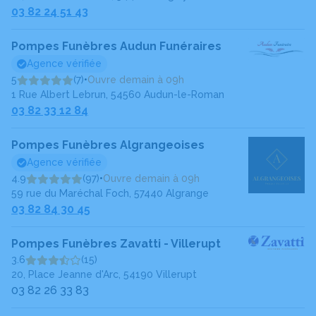
03 82 24 51 43
Pompes Funèbres Audun Funéraires
Agence vérifiée
5
(7)
•
Ouvre demain à 09h
1 Rue Albert Lebrun, 54560 Audun-le-Roman
03 82 33 12 84
Pompes Funèbres Algrangeoises
Agence vérifiée
4.9
(97)
•
Ouvre demain à 09h
59 rue du Maréchal Foch, 57440 Algrange
03 82 84 30 45
Pompes Funèbres Zavatti - Villerupt
3.6
(15)
20, Place Jeanne d'Arc, 54190 Villerupt
03 82 26 33 83