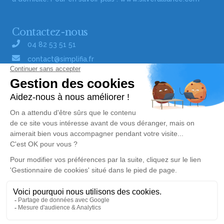
Contactez-nous
04 82 53 51 51
contact@simplifia.fr
Réseaux sociaux
Liens utiles
Publier un avis de décès
Signaler un abus/une erreur
Gestionnaire de cookies
Consultez nos offres d'emploi
Politique de traitement des données
© Simplifia - Tous droits réservés -
CGV
-
CGU
-