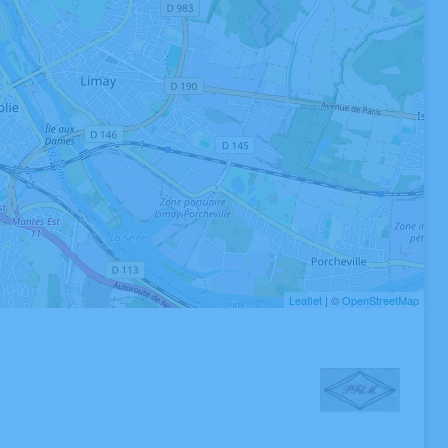
Leaflet
| ©
OpenStreetMap