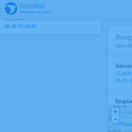
Pompes Funèbres PFG Mantes
la Jolie
01 30 33 22 22
Pompe
Vous êt
Inform
17 aven
01 30 3
Empla
+
−