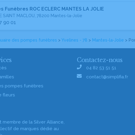
s Funèbres ROC ECLERC MANTES LA JOLIE
E SAINT MACLOU, 78200 Mantes-la-Jolie
7 90 01
uaire des pompes funèbres
>
Yvelines - 78
>
Mantes-la-Jolie
> Po
ices
Contactez-nous
cès
04 82 53 51 51
amilles
contact@simplifia.fr
es pompes funèbres
e fleurs
st membre de la Silver Alliance,
llectif de marques dédié au