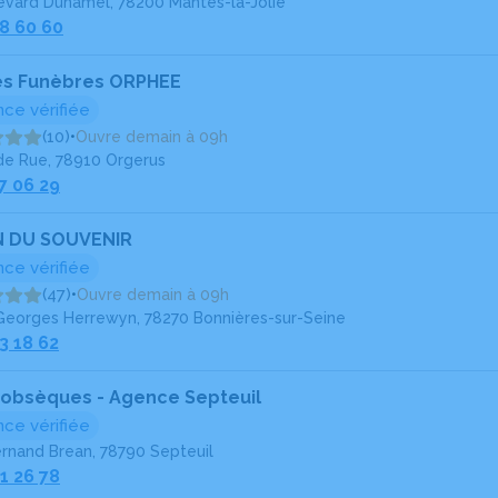
levard Duhamel, 78200 Mantes-la-Jolie
98 60 60
s Funèbres ORPHEE
ce vérifiée
(10)
•
Ouvre demain à 09h
de Rue, 78910 Orgerus
7 06 29
N DU SOUVENIR
ce vérifiée
(47)
•
Ouvre demain à 09h
Georges Herrewyn, 78270 Bonnières-sur-Seine
3 18 62
 obsèques - Agence Septeuil
ce vérifiée
ernand Brean, 78790 Septeuil
1 26 78