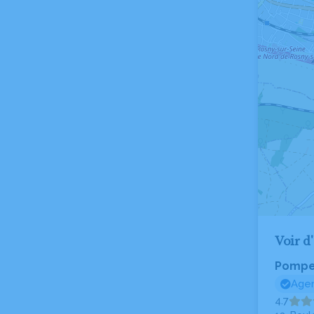
Voir d
Pompes
Agen
4.7