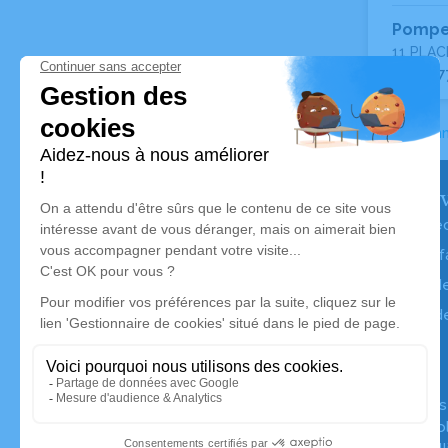
Pompe
11 PLAC
01 34 7
Accueil
>
Ann
Nos serv
Avis de dé
Liste des f
Annuaire d
Livraison d
Simplifia e
premier co