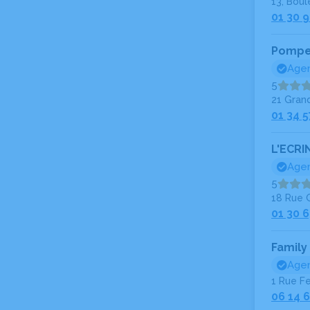
13, Bou
01 30 
Pompe
Agen
5
21 Gran
01 34 5
L'ECRI
Agen
5
18 Rue 
01 30 6
Family
Agen
1 Rue F
06 14 6