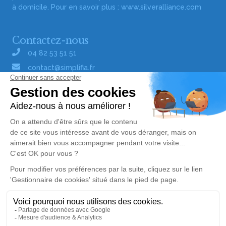
à domicile. Pour en savoir plus :
www.silveralliance.com
Contactez-nous
04 82 53 51 51
contact@simplifia.fr
Réseaux sociaux
Liens utiles
Publier un avis de décès
Signaler un abus/une erreur
Gestionnaire de cookies
Consultez nos offres d'emploi
Politique de traitement des données