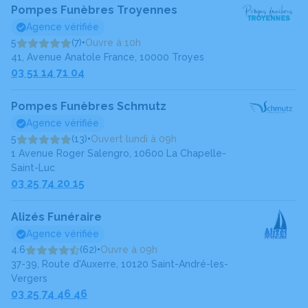
Pompes Funèbres Troyennes
Agence vérifiée
5
(7)
•
Ouvre à 10h
41, Avenue Anatole France, 10000 Troyes
03 51 14 71 04
Pompes Funèbres Schmutz
Agence vérifiée
5
(13)
•
Ouvert lundi à 09h
1 Avenue Roger Salengro, 10600 La Chapelle-
Saint-Luc
03 25 74 20 15
Alizés Funéraire
Agence vérifiée
4.6
(62)
•
Ouvre à 09h
37-39, Route d'Auxerre, 10120 Saint-André-les-
Vergers
03 25 74 46 46