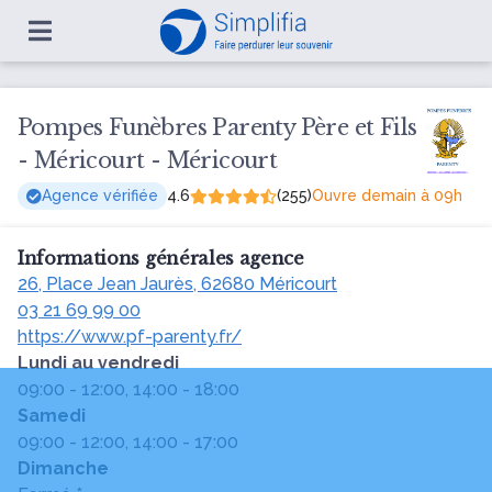
Pompes Funèbres Parenty Père et Fils
- Méricourt - Méricourt
Agence vérifiée
4.6
(255)
Ouvre demain à 09h
Informations générales agence
26, Place Jean Jaurès, 62680 Méricourt
03 21 69 99 00
https://www.pf-parenty.fr/
Lundi au vendredi
09:00 - 12:00, 14:00 - 18:00
Samedi
09:00 - 12:00, 14:00 - 17:00
Dimanche