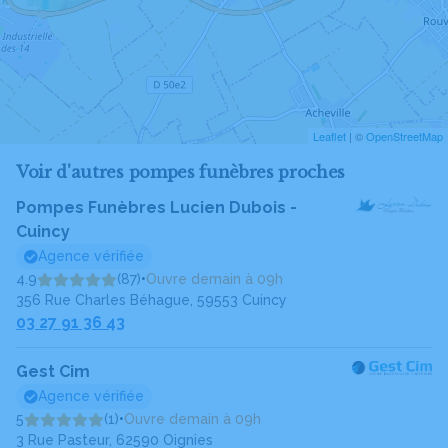
Leaflet
| ©
OpenStreetMap
Voir d'autres pompes funèbres proches
Pompes Funèbres Lucien Dubois -
Cuincy
Agence vérifiée
4.9
(87)
•
Ouvre demain à 09h
356 Rue Charles Béhague, 59553 Cuincy
03 27 91 36 43
Gest Cim
Agence vérifiée
5
(1)
•
Ouvre demain à 09h
3 Rue Pasteur, 62590 Oignies