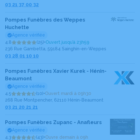
03 21 37 00 32
Pompes Funèbres des Weppes
Huchette
Agence vérifiée
4.8
(25)
•
Ouvert jusqu’à 23h59
236 Rue Gambetta, 59184 Sainghin-en-Weppes
03 28 01 10 10
Pompes Funèbres Xavier Kurek - Hénin-
Beaumont
Agence vérifiée
4.5
(10)
•
Ouvert mardi à 09h30
268 Rue Montpencher, 62110 Hénin-Beaumont
03 21 20 21 21
Pompes Funèbres Zupanc - Anafleurs
Agence vérifiée
4.3
(43)
•
Ouvre demain à 09h