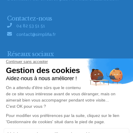
Contactez-nous
04 82 53 51 51
contact@simplifia.fr
Réseaux sociaux
Liens utiles
Publier un avis de décès
Signaler un abus/une erreur
Gestionnaire de cookies
Consultez nos offres d'emploi
Politique de traitement des données
© Simplifia - Tous droits réservés -
CGV
-
CGU
-