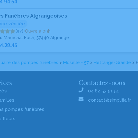
4 94 54
s Funèbres Algrangeoises
ce vérifiée
(97)
•
Ouvre à 09h
du Maréchal Foch, 57440 Algrange
4 30 45
uaire des pompes funèbres
>
Moselle - 57
>
Hettange-Grande
> P
ices
Contactez-nous
cès
04 82 53 51 51
amilles
contact@simplifia.fr
es pompes funèbres
e fleurs