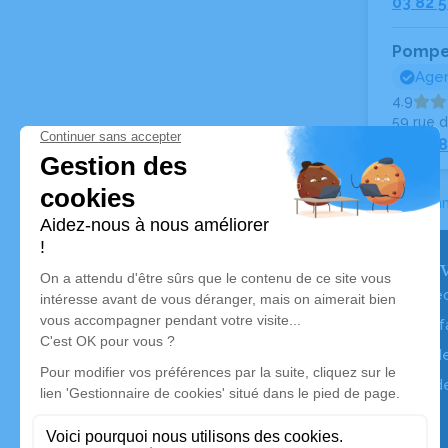
03 82 5
Pompe
Agen
4.9
59 rue 
03 82 8
Accueil
>
Ann
Nos serv
Avis de dé
Liste des f
Annuaire d
Livraison d