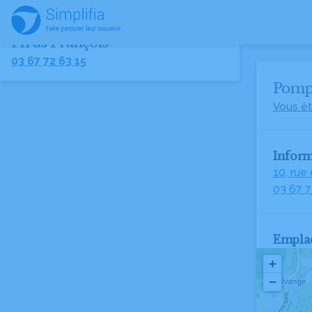
Pompes Funèbres et Marbrerie
Pirus François
03 67 72 63 15
Pompe
Vous êt
Inform
10, ru
03 67 7
Empla
+
−