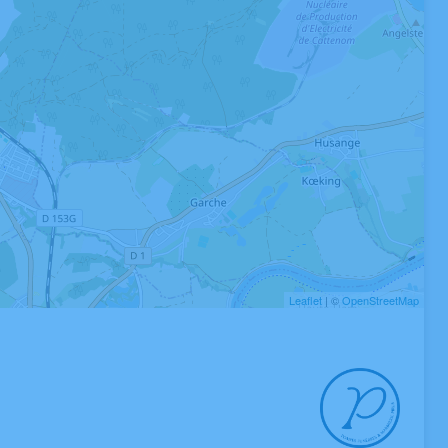
Leaflet
| ©
OpenStreetMap