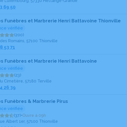
de Luxembourg, 57330 Hettange-Grande
3 69 50
 Funèbres et Marbrerie Henri Battavoine Thionville
ce vérifiée
(200)
des Romains, 57100 Thionville
8 53 71
 Funèbres et Marbrerie Henri Battavoine
ce vérifiée
(23)
du Cimetière, 57180 Terville
4 26 39
 Funèbres & Marbrerie Pirus
ce vérifiée
(37)
•
Ouvre à 09h
e Albert 1er, 57100 Thionville