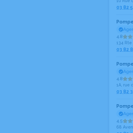
10 Rue 
03 82 5
Pompes
Agen
4.8
134 Rte 
03 82 8
Pompes
Agen
4.8
1A, rue 
03 82 3
Pompes
Agen
4.5
68 Avenu