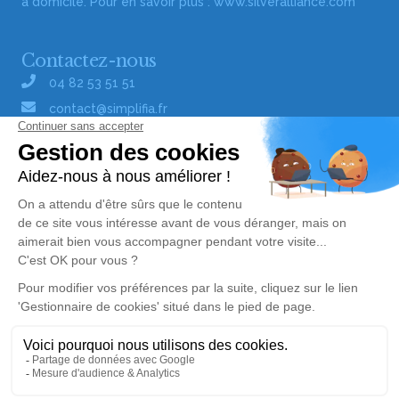
à domicile. Pour en savoir plus :
www.silveralliance.com
Contactez-nous
04 82 53 51 51
contact@simplifia.fr
Réseaux sociaux
Liens utiles
Publier un avis de décès
Signaler un abus/une erreur
Gestionnaire de cookies
Consultez nos offres d'emploi
Politique de traitement des données
© Simplifia - Tous droits réservés -
CGV
-
CGU
-