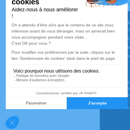
Accueil
>
Ann
Nos serv
Avis de dé
Liste des f
Annuaire d
Livraison d
Simplifia e
premier co
mieux vieill
à domicile.
www.silver