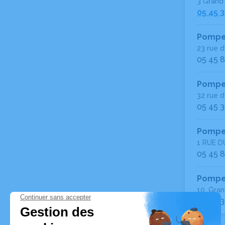
3 Grand
05 45 3
Pompe
23 rue 
05 45 8
Pompes
32 rue 
05 45 3
Pompe
1 RUE D
05 45 8
Pompes
10, Gra
05 45 3