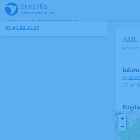
AML Pompes Funèbres et
Marbrerie Charentaises
05 45 82 41 05
AML P
Vous êt
Inform
15 aven
05 45 8
Empla
+
−