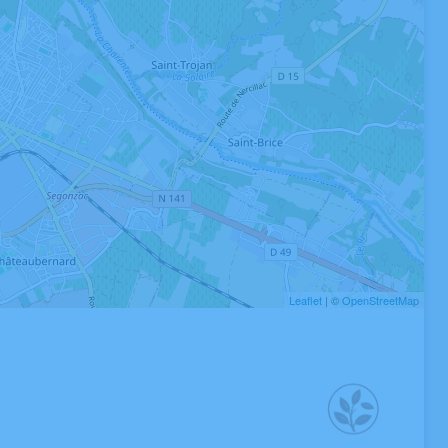
Leaflet
| ©
OpenStreetMap