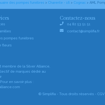
uaire des pompes funèbres
>
Charente - 16
>
Cognac
> AML Pomp
ices
Contactez-nous
cès
04 82 53 51 51
amilles
contact@simplifia.fr
es pompes funèbres
e fleurs
st membre de la Silver Alliance,
llectif de marques dédié au
ir
 Pour en savoir plus :
alliance.com
© Simplifia - Tous droits réservés -
CGV