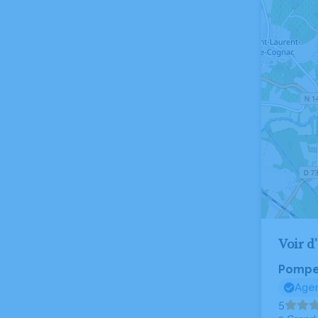
Voir d
Pompes
Agen
5