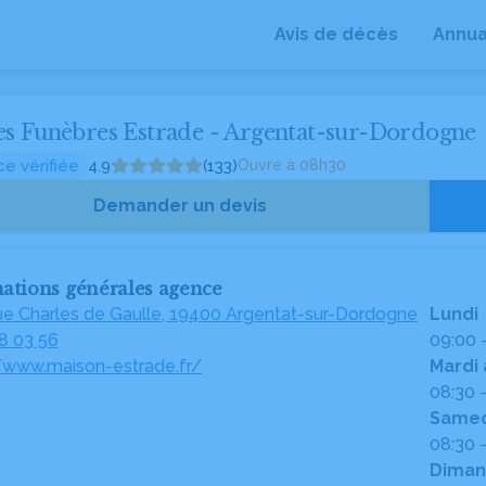
Avis de décès
Annua
s Funèbres Estrade - Argentat-sur-Dordogne
e vérifiée
4.9
(133)
Ouvre à 08h30
Demander un devis
ations générales agence
ue Charles de Gaulle, 19400 Argentat-sur-Dordogne
Lundi
8 03 56
09:00 -
//www.maison-estrade.fr/
Mardi 
08:30 -
Samed
08:30 -
Diman