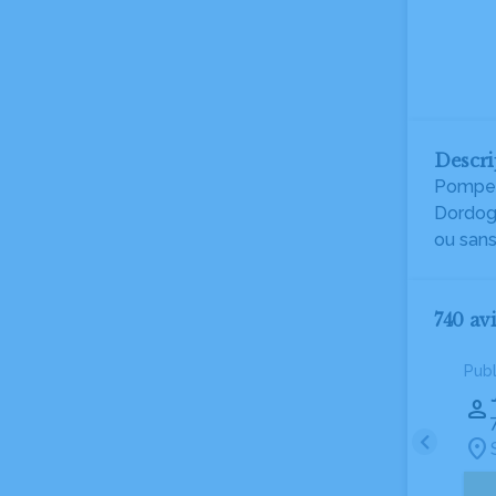
Descri
Pompes 
Dordogn
ou sans
740 av
Pub