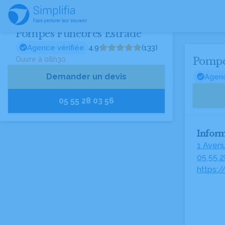
Pompes Funèbres Estrade
Agence vérifiée
4.9
(133)
Ouvre à 08h30
Pompe
Demander un devis
Agenc
05 55 28 03 56
Inform
1 Aven
05 55 2
https: