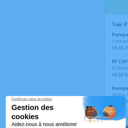
Voir d
Pompe
7 avenu
05 55 2
PF CA
63 Boul
05 55 9
Pompes
48 Rue d
05 55 2
Accueil
>
Ann