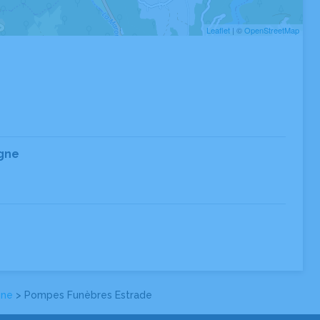
Leaflet
| ©
OpenStreetMap
gne
gne
> Pompes Funèbres Estrade