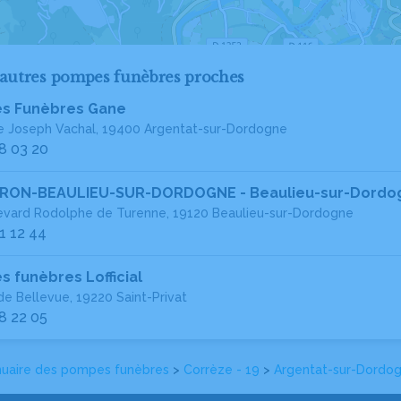
'autres pompes funèbres proches
s Funèbres Gane
e Joseph Vachal, 19400 Argentat-sur-Dordogne
8 03 20
PRON-BEAULIEU-SUR-DORDOGNE - Beaulieu-sur-Dordo
evard Rodolphe de Turenne, 19120 Beaulieu-sur-Dordogne
1 12 44
 funèbres Lofficial
e Bellevue, 19220 Saint-Privat
8 22 05
uaire des pompes funèbres
>
Corrèze - 19
>
Argentat-sur-Dordo