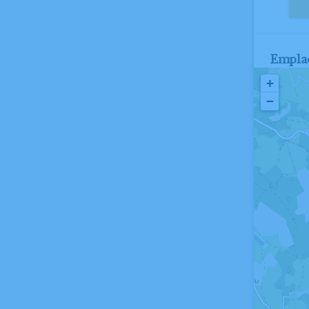
Empla
+
−