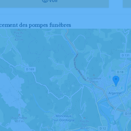
Voir
cement des pompes funèbres